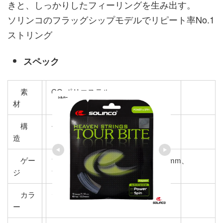
きと、しっかりしたフィーリングを生み出す。
ソリンコのフラッグシップモデルでリピート率No.1
ストリング
スペック
素
CO-ポリエステル
材
構
モノフィラメント
造
ゲー
1.05mm、1.10mm、1.15mm、1.20mm、
ジ
1.25mm、1.30mm
カラ
シルバー
ー